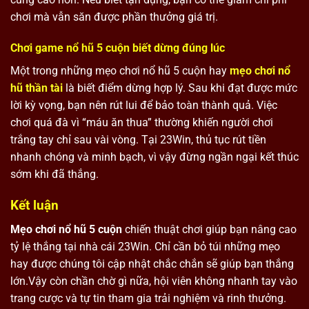
chơi mà vẫn săn được phần thưởng giá trị.
Chơi game nổ hũ 5 cuộn biết dừng đúng lúc
Một trong những mẹo chơi nổ hũ 5 cuộn hay
mẹo chơi nổ
hũ thần tài
là biết điểm dừng hợp lý. Sau khi đạt được mức
lời kỳ vọng, bạn nên rút lui để bảo toàn thành quả. Việc
chơi quá đà vì “máu ăn thua” thường khiến người chơi
trắng tay chỉ sau vài vòng. Tại 23Win, thủ tục rút tiền
nhanh chóng và minh bạch, vì vậy đừng ngần ngại kết thúc
sớm khi đã thắng.
Kết luận
Mẹo chơi nổ hũ 5 cuộn
chiến thuật chơi giúp bạn nâng cao
tỷ lệ thắng tại nhà cái 23Win. Chỉ cần bỏ túi những mẹo
hay được chúng tôi cập nhật chắc chắn sẽ giúp bạn thắng
lớn.Vậy còn chần chờ gì nữa, hội viên không nhanh tay vào
trang cược và tự tin tham gia trải nghiệm và rinh thưởng.