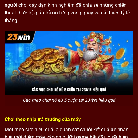
người chơi dày dạn kinh nghiệm đã chia sẻ những chiến
thuật thực tế, giúp tối ưu từng vòng quay và cải thiện tỷ lệ
thắng:
Các mẹo chơi nổ hũ 5 cuộn tại 23Win hiệu quả
Chơi theo nhịp trả thưởng của máy
Một mẹo cực hiệu quả là quan sát chuỗi kết quả để nhận
biết thời điểm máy vào nhịp. Khi game bắt đầu xuất hiện