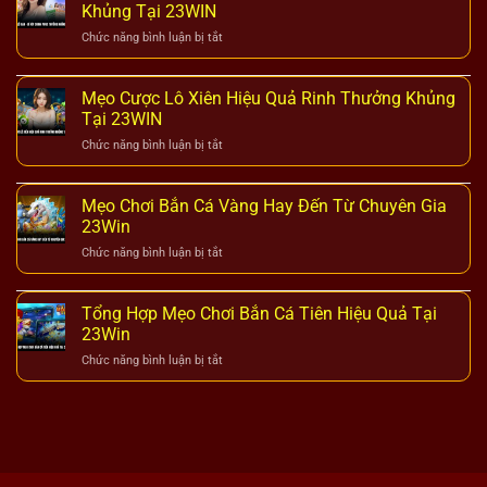
Bạch
Khủng Tại 23WIN
Thủ
ở
Chức năng bình luận bị tắt
Hiệu
Mẹo
Quả
Cược
Dành
Lô
Mẹo Cược Lô Xiên Hiệu Quả Rinh Thưởng Khủng
Cho
Gan
Mọi
Tại 23WIN
–
Người
ở
Chức năng bình luận bị tắt
Bí
Chơi
Mẹo
Kíp
Cược
Chinh
Lô
Mẹo Chơi Bắn Cá Vàng Hay Đến Từ Chuyên Gia
Phục
Xiên
Thưởng
23Win
Hiệu
Khủng
ở
Chức năng bình luận bị tắt
Quả
Tại
Mẹo
Rinh
23WIN
Chơi
Thưởng
Bắn
Tổng Hợp Mẹo Chơi Bắn Cá Tiên Hiệu Quả Tại
Khủng
Cá
Tại
23Win
Vàng
23WIN
ở
Chức năng bình luận bị tắt
Hay
Tổng
Đến
Hợp
Từ
Mẹo
Chuyên
Chơi
Gia
Bắn
23Win
Cá