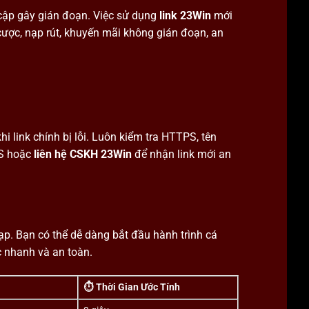
 cập gây gián đoạn. Việc sử dụng
link 23Win
mới
 cược, nạp rút, khuyến mãi không gián đoạn, an
 link chính bị lỗi. Luôn kiểm tra HTTPS, tên
NS hoặc
liên hệ CSKH 23Win
để nhận link mới an
ạp. Bạn có thể dễ dàng bắt đầu hành trình cá
c nhanh và an toàn.
⏱ Thời Gian Ước Tính