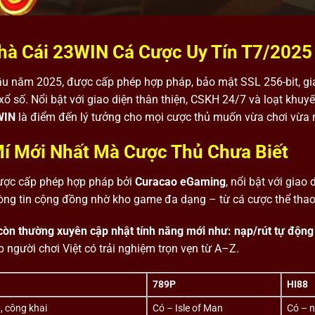
à Cái 23WIN Cá Cược Uy Tín T7/2025 
 đầu năm 2025, được cấp phép hợp pháp, bảo mật SSL 256-bit, gi
á, xổ số. Nổi bật với giao diện thân thiện, CSKH 24/7 và loạt 
WIN
là điểm đến lý tưởng cho mọi cược thủ muốn vừa chơi vừa 
í Mới Nhất Mà Cược Thủ Chưa Biết
được cấp phép hợp pháp bởi
Curacao eGaming
, nổi bật với gia
ng tin cộng đồng nhờ kho game đa dạng – từ cá cược thể thao, đ
òn thường xuyên cập nhật tính năng mới như: nạp/rút tự động 
úp người chơi Việt có trải nghiệm trọn vẹn từ A–Z.
789P
HI88
 công khai
Có – Isle of Man
Có – n