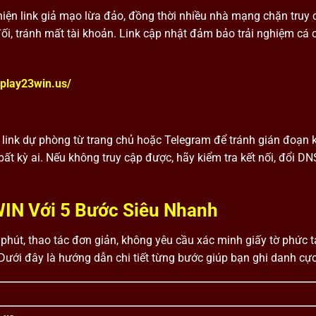
hiện link giả mạo lừa đảo, đồng thời nhiều nhà mạng chặn truy
đối, tránh mất tài khoản. Link cập nhật đảm bảo trải nghiệm cá
/play23win.us/
link dự phòng từ trang chủ hoặc Telegram để tránh gián đoạn khi
t kỳ ai. Nếu không truy cập được, hãy kiểm tra kết nối, đổi D
IN Với 5 Bước Siêu Nhanh
phút, thao tác đơn giản, không yêu cầu xác minh giấy tờ phức t
Dưới đây là hướng dẫn chi tiết từng bước giúp bạn ghi danh cự