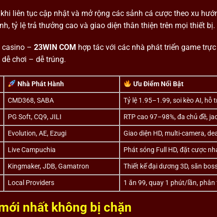
i liên tục cập nhật và mở rộng các sảnh cá cược theo xu hướn
h, tỷ lệ trả thưởng cao và giao diện thân thiện trên mọi thiết bị.
e casino –
23WIN COM
hợp tác với các nhà phát triển game trực
dễ chơi – dễ trúng.
Nhà Phát Hành
Ưu Điểm Nổi Bật
CMD368, SABA
Tỷ lệ 1.95–1.99, soi kèo AI, hỗ 
PG Soft, CQ9, JILI
RTP cao 97–98%, đa chủ đề, ja
Evolution, AE, Ezugi
Giao diện HD, multi-camera, dea
Live Campuchia
Phát sóng Full HD, đặt cược nha
Kingmaker, JDB, Gamatron
Thiết kế đại dương 3D, săn boss
Local Providers
1 ăn 99, quay 1 phút/lần, phân 
mới nhất không bị chặn