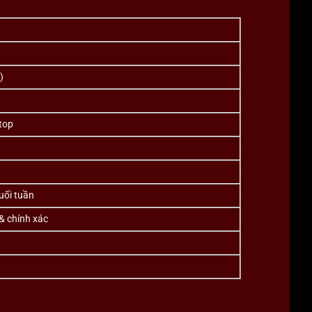
)
 top
uối tuần
& chính xác