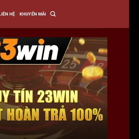
LIÊN HỆ
KHUYẾN MÃI