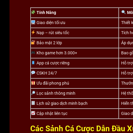
Tính Năng
Mô 
Giao diện tối ưu
Thiết 
Nạp – rút siêu tốc
Tích h
Bảo mật 2 lớp
Áp dụn
Kho game hơn 3.000+
Bao gồ
App cá cược riêng
Hỗ trợ
CSKH 24/7
Hỗ trợ
Ưu đãi phong phú
Thưởng
Lọc sảnh thông minh
Hệ thố
Lịch sử giao dịch minh bạch
Hiển t
Cập nhật liên tục
Giao d
Các Sảnh Cá Cược Dẫn Đầu 