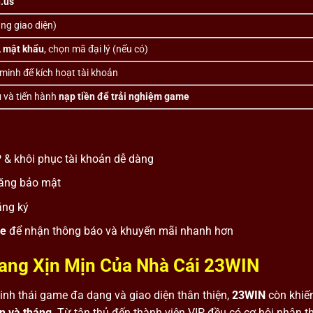
.us
ùng giao diện)
, mật khẩu
, chọn mã đại lý (nếu có)
inh để kích hoạt tài khoản
u
và tiến hành
nạp tiền để trải nghiệm game
& khôi phục tài khoản dễ dàng
 tăng bảo mật
ăng ký
le
để nhận thông báo và khuyến mãi nhanh hơn
ang Xịn Mịn Của Nhà Cái 23WIN
 sinh thái game đa dạng và giao diện thân thiện,
23WIN
còn khiến
ần và tháng
. Từ tân thủ đến thành viên VIP đều có cơ hội nhận th