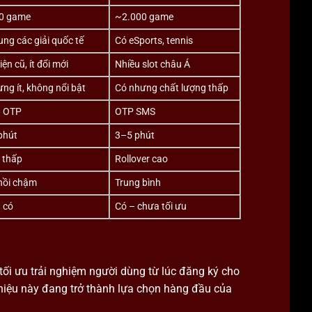
0 game
~2.000 game
ung các giải quốc tế
Có eSports, tennis
iện cũ, ít đổi mới
Nhiều slot châu Á
ng ít, không nổi bật
Có nhưng chất lượng thấp
 OTP
OTP SMS
phút
3–5 phút
 thấp
Rollover cao
hồi chậm
Trung bình
 có
Có – chưa tối ưu
tối ưu trải nghiệm người dùng từ lúc đăng ký cho
g hiệu này đang trở thành lựa chọn hàng đầu của