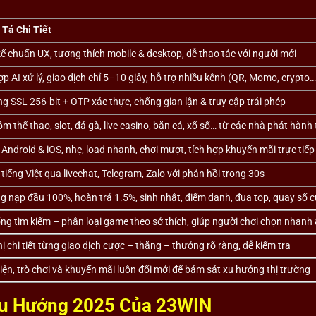
Tả Chi Tiết
kế chuẩn UX, tương thích mobile & desktop, dễ thao tác với người mới
ợp AI xử lý, giao dịch chỉ 5–10 giây, hỗ trợ nhiều kênh (QR, Momo, crypto…
g SSL 256-bit + OTP xác thực, chống gian lận & truy cập trái phép
m thể thao, slot, đá gà, live casino, bắn cá, xổ số… từ các nhà phát hành
 Android & iOS, nhẹ, load nhanh, chơi mượt, tích hợp khuyến mãi trực tiếp
 tiếng Việt qua livechat, Telegram, Zalo với phản hồi trong 30s
 nạp đầu 100%, hoàn trả 1.5%, sinh nhật, điểm danh, đua top, quay số c
ng tìm kiếm – phân loại game theo sở thích, giúp người chơi chọn nhanh 
hị chi tiết từng giao dịch cược – thắng – thưởng rõ ràng, dễ kiểm tra
iện, trò chơi và khuyến mãi luôn đổi mới để bám sát xu hướng thị trường
Xu Hướng 2025 Của 23WIN