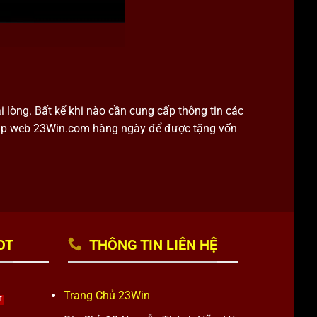
i lòng. Bất kể khi nào cần cung cấp thông tin các
y cập web 23Win.com hàng ngày để được tặng vốn
OT
THÔNG TIN LIÊN HỆ
Trang Chủ 23Win