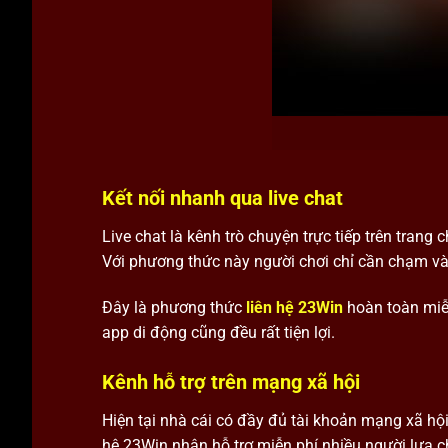
Kết nối nhanh qua live chat
Live chat là kênh trò chuyện trực tiếp trên tran
Với phương thức này người chơi chỉ cần chạm vào
Đây là phương thức
liên hệ 23Win
hoàn toàn miễn
app di động cũng đều rất tiện lợi.
Kênh hỗ trợ trên mạng xã hội
Hiện tại nhà cái có đầy đủ tài khoản mạng xã hộ
hệ 23Win nhận hỗ trợ miễn phí nhiều người lựa