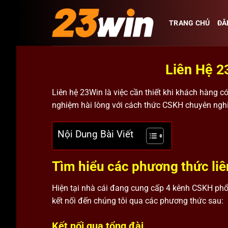
Bỏ
qua
TRANG CHỦ
ĐĂ
nội
dung
Liên Hệ 2
Liên hệ 23Win là việc cần thiết khi khách hàng c
nghiệm hài lòng với cách thức CSKH chuyên nghi
Nội Dung Bài Viết
Tìm hiểu các phương thức li
Hiện tại nhà cái đang cung cấp 4 kênh CSKH phổ 
kết nối đến chúng tôi qua các phương thức sau:
Kết nối qua tổng đài