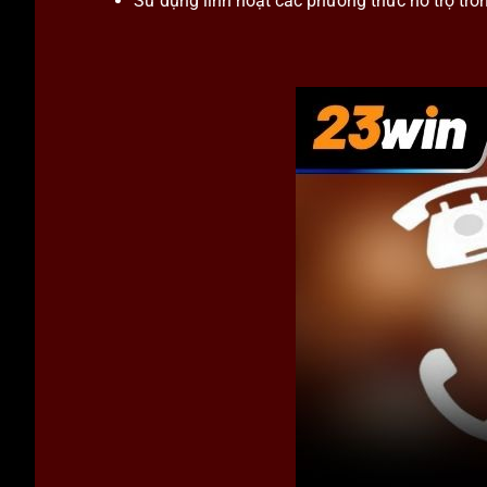
Sử dụng linh hoạt các phương thức hỗ trợ tron