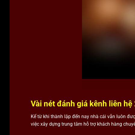
Vài nét đánh giá kênh liên h
Kể từ khi thành lập đến nay nhà cái vẫn luôn đ
việc xây dựng trung tâm hỗ trợ khách hàng chuyê