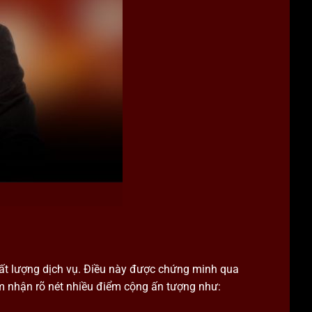
ất lượng dịch vụ. Điều này được chứng minh qua
ảm nhận rõ nét nhiều điểm cộng ấn tượng như: