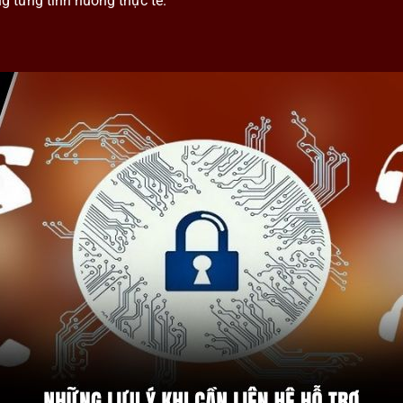
g từng tình huống thực tế.