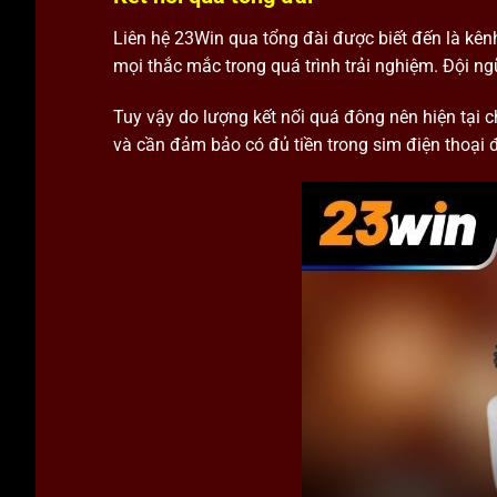
Liên hệ 23Win qua tổng đài được biết đến là kên
mọi thắc mắc trong quá trình trải nghiệm. Đội ng
Tuy vậy do lượng kết nối quá đông nên hiện tại 
và cần đảm bảo có đủ tiền trong sim điện thoại đ