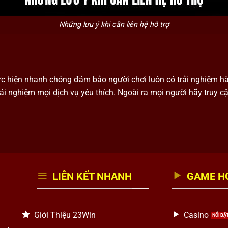
Những lưu ý khi cần liên hệ hỗ trợ
hực hiện nhanh chóng đảm bảo người chơi luôn có trải nghiệm hà
trải nghiệm mọi dịch vụ yêu thích. Ngoài ra mọi người hãy tru
LIÊN KẾT NHANH
GAME H
Giới Thiệu 23Win
Casino