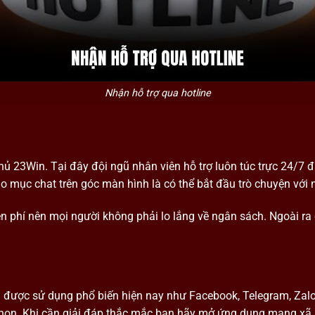
Nhận hỗ trợ qua hotline
g chủ 23Win. Tại đây đội ngũ nhân viên hỗ trợ luôn túc trực 24/7
 mục chat trên góc màn hình là có thể bắt đầu trò chuyện với n
 phí nên mọi người không phải lo lắng về ngân sách. Ngoài ra 
i được sử dụng phổ biến hiện nay như Facebook, Telegram, Zalo
 chọn. Khi cần giải đáp thắc mắc bạn hãy mở ứng dụng mạng xã