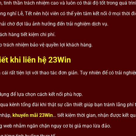
tinh thần trách nhiệm cao và luôn có thái độ tốt trong quá trìn
g nghỉ Lễ, Tết nên hội viên có thể yên tâm kết nối ở mọi thời đ
ải chờ đợi lâu ảnh hưởng đến trải nghiệm dịch vụ.
ch hàng tiết kiệm chi phí.
ao trách nhiệm bảo vệ quyền lợi khách hàng.
ết khi liên hệ 23Win
cái rất tiện lợi với thao tác đơn giản. Tuy nhiên để có trải ngh
dụng để lựa chọn cách kết nối phù hợp.
qua kênh tổng đài khi thật sự cần thiết giúp bạn tránh lãng phí 
 nhập,
khuyến mãi 23Win
… tiết kiệm thời gian, nhận được kết q
ang web nhằm ngăn chặn nguy cơ bị giả mạo lừa đảo.