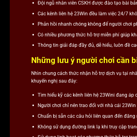
Đội ngũ nhân viên CSKH được đào tạo bài bản, 
Các kênh liên hệ 23Win đều làm việc 24/7 khôn
Phản hồi nhanh chóng không để người chơi ph
Có nhiều phương thức hỗ trợ miễn phí giúp khá
Thông tin giải đáp đầy đủ, dễ hiểu, luôn đề c
Những lưu ý người chơi cần bi
Nhìn chung cách thức nhận hỗ trợ dịch vụ tại nhà 
khuyến nghị sau đây:
Tìm hiểu kỹ các kênh liên hệ 23Wini đang áp 
Người chơi chỉ nên trao đổi với nhà cái 23Win 
Chuẩn bị sẵn các câu hỏi liên quan đến đăng
Không sử dụng đường link lạ khi truy cập tr